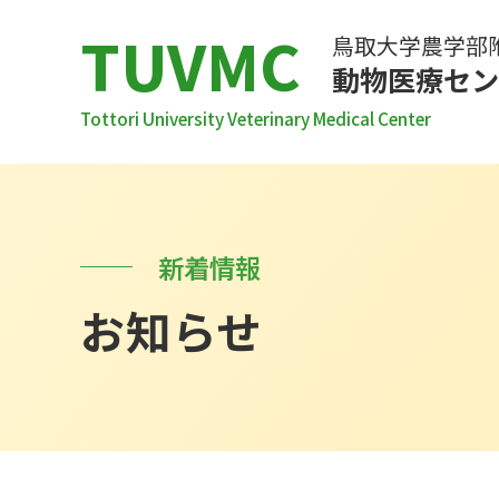
TUVMC
鳥取大学農学部
動物医療セン
Tottori University Veterinary Medical Center
病院案内
センター長あいさつ
部門・診療科一覧
新着情報
スタッフ一覧
お知らせ
診療スケジュール
診療施設
沿革