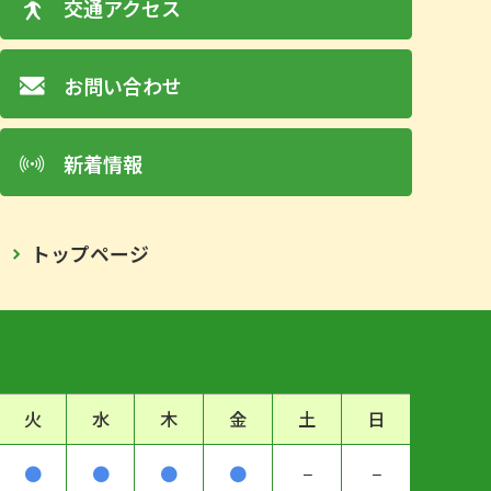
交通アクセス
お問い合わせ
新着情報
トップページ
火
水
木
金
土
日
●
●
●
●
−
−