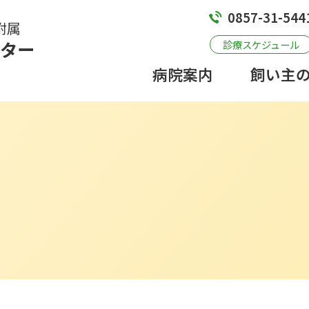
Contents
0857-31-544
附属
ター
診療スケジュール
病院案内
飼い主
飼い主の皆様へ
飼い主様へのメッセージ
受診の流れ
手術・入院から退院の流れ
診察費について
よくあるご質問