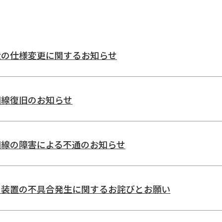
介・案内
ご寄付のお願い
関連リンク
状の仕様変更に関するお知らせ
回線復旧のお知らせ
月
火
水
木
金
回線の障害による不通のお知らせ
●
●
●
●
●
●
●
●
●
●
Ｉ装置の不具合発生に関するお詫びとお願い
午前9時〜11時、午後1時〜3時）、土日祝：休診
ベントにより休診となることがあります。
新着情報にてご確認