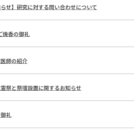
知らせ】研究に対する問い合わせについて
分〜
ご焼香の御礼
-5441
［電話対応］診療日の午前9時〜午後5時
獣医師の紹介
慰霊祭と祭壇設置に関するお知らせ
の御礼